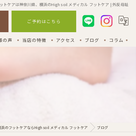
ットケアは神奈川県、横浜のHigh soil メディカル フットケア | 外反母趾
ら
ご予約はこちら
様の声
当店の特徴
アクセス
ブログ
コラム
外反母趾
漫画特集
巻き爪
インソール
関節痛
アフターフォロー
浜のフットケアならHigh soil メディカル フットケア
ブログ