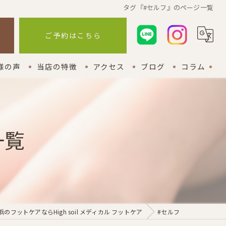
タグ『#セルフ』のページ一覧
ら
ご予約はこちら
様の声
当店の特徴
アクセス
ブログ
コラム
外反母趾
漫画特集
巻き爪
一覧
インソール
関節痛
アフターフォロー
のフットケアならHigh soil メディカル フットケア
#セルフ