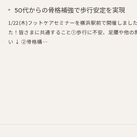
50代からの骨格補強で歩行安定を実現
1/22(木)フットケアセミナーを横浜駅前で開催しまし
た！皆さまに共通すること①歩行に不安、足腰や他の
い ↓ ②骨格構…