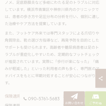
ノメ、足底筋膜炎など多岐にわたる足のトラブルに対応
しています。横浜市青葉区や神奈川県内のクリニックで
は、患者の歩き方や足圧分布の分析を行い、個別に適し
た治療やケア方法を提案しています。
また、フットケア外来では専門スタッフによる爪切りや
角質除去、靴の選び方指導など、再発予防を目的とした
サポートも受けられます。高齢者や糖尿病患者は足のト
ラブルが重症化しやすいため、定期的なフットチェック
が推奨されています。実際に「歩行が楽になった」「痛
みが軽減した」といった利用者の声も多く、専門医のア
ドバイスをもとに早期対処することが安心につながりま
す。
保険適用のフットケア外来を選ぶための基準
090-5761-5683
お問い合わせ
ご予約
保険適用のフットケア外来を選ぶ際は、まず医師や看護