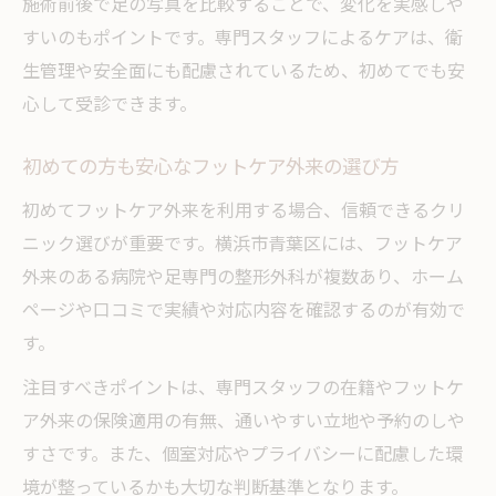
施術前後で足の写真を比較することで、変化を実感しや
法
すいのもポイントです。専門スタッフによるケアは、衛
生管理や安全面にも配慮されているため、初めてでも安
生活スタイルに合うフットケア外来の見極
心して受診できます。
め方
横浜市で信頼できるフットケア外来の特徴
初めての方も安心なフットケア外来の選び方
保険適用も視野に入れるフットケア活用術
初めてフットケア外来を利用する場合、信頼できるクリ
フットケア外来の保険適用条件をわかりや
ニック選びが重要です。横浜市青葉区には、フットケア
すく解説
外来のある病院や足専門の整形外科が複数あり、ホーム
保険で受けられるフットケアのメリットと
ページや口コミで実績や対応内容を確認するのが有効で
注意点
す。
フットケア外来を経済的に活用するポイン
注目すべきポイントは、専門スタッフの在籍やフットケ
ト
ア外来の保険適用の有無、通いやすい立地や予約のしや
足専門の整形外科で相談できるフットケア
すさです。また、個室対応やプライバシーに配慮した環
の範囲
境が整っているかも大切な判断基準となります。