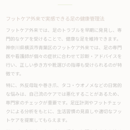
フットケア外来を利用するメリットに注目
専門スタッフによるフットケアの魅力を知る
フットケア外来で実感できる足の健康管理法
フットケアの専門知識を活かした施術の特
フットケア外来では、足のトラブルを早期に発見し、専
徴
門的なケアを受けることで、健康な足を維持できます。
足の専門医によるフットケア外来の強み解
神奈川県横浜市青葉区のフットケア外来では、足の専門
説
医や看護師が個々の症状に合わせて診断・アドバイスを
資格を持つスタッフが行う安心のフットケ
行い、正しい歩き方や靴選びの指導も受けられるのが特
ア
徴です。
横浜で注目されるフットケア外来の魅力と
特に、外反母趾や巻き爪、タコ・ウオノメなどの日常的
は
な悩みは、自己流のケアでは悪化することがあるため、
足の専門医と連携したフットケア外来の実
専門家のチェックが重要です。足圧計測やフットチェッ
際
クによる分析をもとに、生活習慣の見直しや適切なフッ
足トラブル解消なら信頼のフットケア外来がお
トケアを提案してもらえます。
すすめ