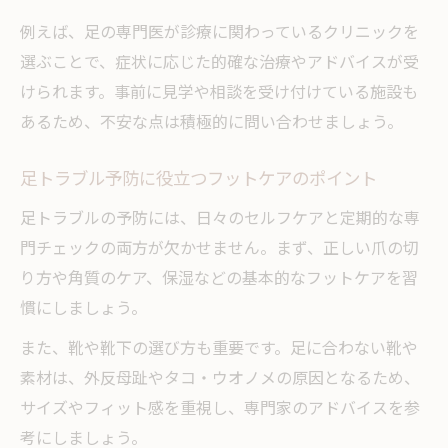
保険適用のフットケア外来を選ぶための基
例えば、足の専門医が診療に関わっているクリニックを
準
選ぶことで、症状に応じた的確な治療やアドバイスが受
自分の足を健康に保つためのクリニック活用法
けられます。事前に見学や相談を受け付けている施設も
フットケア外来で学ぶ日常ケアの実践方法
あるため、不安な点は積極的に問い合わせましょう。
専門医による定期的なフットケアの重要性
フットケア外来で受ける予防と早期発見の
足トラブル予防に役立つフットケアのポイント
メリット
足トラブルの予防には、日々のセルフケアと定期的な専
足の専門外来を活用した健康維持のコツ
門チェックの両方が欠かせません。まず、正しい爪の切
フットケア外来の予約と通院のポイント
り方や角質のケア、保湿などの基本的なフットケアを習
慣にしましょう。
また、靴や靴下の選び方も重要です。足に合わない靴や
素材は、外反母趾やタコ・ウオノメの原因となるため、
サイズやフィット感を重視し、専門家のアドバイスを参
考にしましょう。