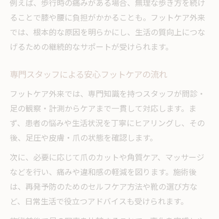
例えば、歩行時の痛みがある場合、無理な歩き方を続け
外反母趾や巻き爪に効果的なフットケア外
ることで膝や腰に負担がかかることも。フットケア外来
来
では、根本的な原因を明らかにし、生活の質向上につな
足の痛み解消を目指すフットケア外来の活
げるための継続的なサポートが受けられます。
用法
専門スタッフによる安心フットケアの流れ
フットケア外来の選び方と信頼できる理由
神奈川で評判のフットケア外来を探すコツ
フットケア外来では、専門知識を持つスタッフが問診・
足の観察・計測からケアまで一貫して対応します。ま
足専門の整形外科で受けるフットケアの安
ず、患者の悩みや生活状況を丁寧にヒアリングし、その
心感
後、足圧や皮膚・爪の状態を確認します。
生活の質向上に役立つフットケア外来の選び方
フットケア外来を活用して健康な歩行を維
次に、必要に応じて爪のカットや角質ケア、マッサージ
持
などを行い、痛みや違和感の軽減を図ります。施術後
は、再発予防のためのセルフケア方法や靴の選び方な
足の専門医監修で安心のフットケア外来選
ど、日常生活で役立つアドバイスも受けられます。
び
保険適用も考慮したフットケア外来の比較