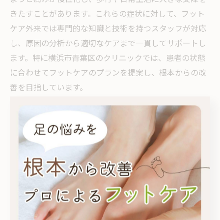
きたすことがあります。これらの症状に対して、フット
ケア外来では専門的な知識と技術を持つスタッフが対応
し、原因の分析から適切なケアまで一貫してサポートし
ます。特に横浜市青葉区のクリニックでは、患者の状態
に合わせてフットケアのプランを提案し、根本からの改
善を目指しています。
具体的な施術には、爪のカットや巻き爪の矯正、足裏や
指の角質ケア、テーピングやインソールの提案などが含
まれます。例えば、巻き爪の場合は専用のワイヤーやプ
レートを使った矯正法が多く採用され、外反母趾には足
に合った靴のアドバイスや日常の歩き方指導が行われま
す。これらのケアは医療保険が適用される場合もあるた
め、自己負担を抑えて安心して受診できる点も大きなメ
リットです。