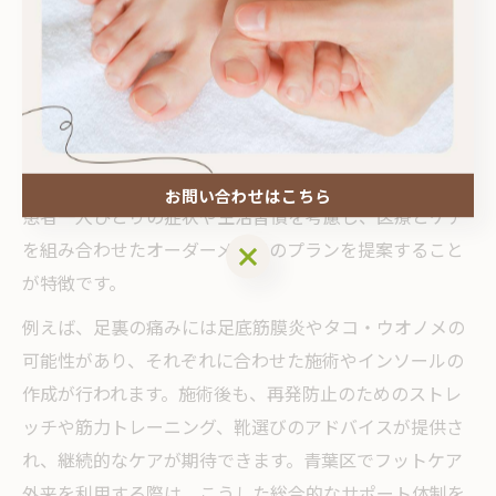
足の痛み解消を目指すフットケア外来の活用法
足の痛みは、単なる疲労や靴ずれだけでなく、アーチの
崩れや筋力低下、慢性的な疾患が背景にある場合も少な
くありません。フットケア外来では、まず足の構造や歩
行状態を詳しく分析し、痛みの根本原因を特定します。
お問い合わせはこちら
患者一人ひとりの症状や生活習慣を考慮し、医療とケア
を組み合わせたオーダーメイドのプランを提案すること
お問い合わせはこちら
が特徴です。
例えば、足裏の痛みには足底筋膜炎やタコ・ウオノメの
可能性があり、それぞれに合わせた施術やインソールの
作成が行われます。施術後も、再発防止のためのストレ
ッチや筋力トレーニング、靴選びのアドバイスが提供さ
れ、継続的なケアが期待できます。青葉区でフットケア
外来を利用する際は、こうした総合的なサポート体制を