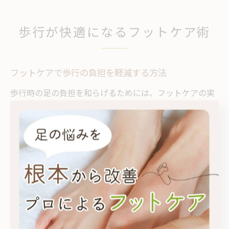
歩行が快適になるフットケア術
フットケアで歩行の負担を軽減する方法
歩行時の足の負担を和らげるためには、フットケアの実
践が重要です。足裏の角質やタコ、魚の目は歩行時の痛
みや違和感の原因となりやすく、放置すると姿勢や歩き
方にも悪影響を及ぼします。東京都町田市でも「フット
ケア町田」や「町田魚の目治療」などの専門サービスが
注目されています。
具体的な軽減方法としては、足裏の保湿や定期的な角質
ケア、正しい爪のカットが挙げられます。また、歩行時
の衝撃を緩和するインソールの活用や、自分の足に合っ