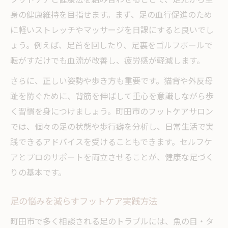
身の健康維持を目指せます。まず、足の血行促進のため
足の疲れを軽減するフットケア習慣のコツ
に軽いストレッチやマッサージを日課にすると良いでし
自宅でできるフットケア町田おすすめ法
ょう。例えば、足首を回したり、足裏をゴルフボールで
町田市で注目のフットケアの魅力
転がすだけでも血流が改善し、疲労感が軽減します。
町田で人気のフットケアの特徴と効果を解
さらに、正しい姿勢や歩き方も重要です。猫背や外反母
説
趾を防ぐために、背筋を伸ばして重心を意識しながら歩
専門家がすすめるフットケアの魅力とは
く習慣を身につけましょう。町田市のフットケアサロン
健康法と組み合わせた町田のフットケア術
では、個々の足の状態や歩行癖を分析し、日常生活で実
フットケア町田が支持される理由を紹介
践できるアドバイスを受けることもできます。セルフケ
サロンで体験できるフットケアのポイント
アとプロのサポートを両立させることが、健康な足づく
魚の目やタコ対策に役立つ知識集
りの基本です。
フットケアで魚の目やタコを予防するポイ
足の悩みを減らすフットケア実践方法
ント
健康法と併用した魚の目・タコ対策のコツ
町田市で多く相談される足のトラブルには、魚の目・タ