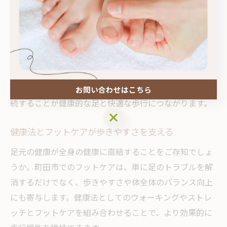
た靴選びも大切です。たとえば、町田エリアのフットケ
ア専門サロンでは、個々の足の状態に合わせてアドバイ
スや施術が提供されており、歩行時の負担軽減を実感す
る方が増えています。
セルフケアの際は、無理な角質除去や深爪に注意が必要
です。専門家のサポートを受けながら、適切なケアを継
お問い合わせはこちら
続することが健康的な足と快適な歩行につながります。
お問い合わせはこちら
健康法とフットケアが歩きやすさを支える
足元の健康が全身の健康に直結することをご存知でしょ
うか。町田市でのフットケアは、単に足のトラブルを解
消するだけでなく、歩きやすさや体全体のバランス向上
にも寄与します。健康法としてのウォーキングやストレ
ッチとフットケアを組み合わせることで、より効果的に