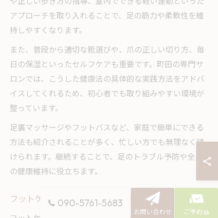
や正しい歩き方の指導、室内でできる軽い運動といった
アプローチを取り入れることで、足の筋力や柔軟性を維
持しやすくなります。
また、普段から適切な靴選びや、爪の正しい切り方、毎
日の保湿といったセルフケアも重要です。町田の専門サ
ロンでは、こうした健康法の具体的な実践方法をアドバ
イスしてくれるため、初心者でも取り組みやすい環境が
整っています。
足裏マッサージやフットバスなど、家庭で簡単にできる
方法も紹介されることが多く、忙しい方でも無理なく続
けられます。継続することで、足のトラブル予防や全身
の健康維持に役立ちます。
フットケア町田が支持される理由を紹介
090-5761-5683
お問い合わせ
ご予約
フットケア町田などの専門サロンが多くの方から支持さ