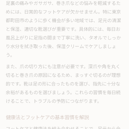
足裏の痛みやガサガサ、巻き爪などの悩みを軽減するた
角質トラブルをケアする健康法を実践
めには、日常的なフットケアが欠かせません。特に東京
町田で学ぶフットケアによる予防ポイント
都町田市のように歩く機会が多い地域では、足元の清潔
歩行が快適になるフットケア術
と保湿、適切な靴選びが重要です。具体的には、毎日お
フットケアで歩行の負担を軽減する方法
風呂上がりに足指の間まで丁寧に洗い、タオルでしっか
健康法とフットケアが歩きやすさを支える
り水分を拭き取った後、保湿クリームでケアしましょ
快適な歩行へ導くフットケア習慣の工夫
う。
フットケア町田で体感する歩行改善法
また、爪の切り方にも注意が必要です。深爪や角を丸く
足裏のトラブル予防に役立つフットケア
切ると巻き爪の原因になるため、まっすぐ切るのが理想
日常で実践できる足の健康維持法
的です。靴は足の形に合ったものを選び、指先に十分な
フットケアを生かした足の健康維持テクニ
余裕があるものを選びましょう。これらの習慣を毎日続
ック
けることで、トラブルの予防につながります。
毎日できるフットケアで足元から健康を守
健康法とフットケアの基本習慣を解説
る
フットケアと健康法を組み合わせることで、足元から全
日常生活に取り入れる健康法とフットケア