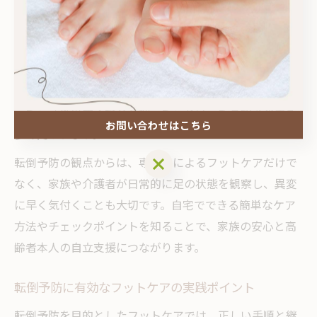
具体的には、巻き爪や肥厚爪の処置、足裏の角質除去、
保湿などが挙げられます。これらのケアを通じて足底の
感覚が保たれ、靴ずれや痛みの予防にもつながります。
実際、フットケアを継続的に行うことで「歩きやすくな
った」「外出する機会が増えた」といった高齢者の声も
お問い合わせはこちら
多く聞かれます。
お問い合わせはこちら
転倒予防の観点からは、専門家によるフットケアだけで
なく、家族や介護者が日常的に足の状態を観察し、異変
に早く気付くことも大切です。自宅でできる簡単なケア
方法やチェックポイントを知ることで、家族の安心と高
齢者本人の自立支援につながります。
転倒予防に有効なフットケアの実践ポイント
転倒予防を目的としたフットケアでは、正しい手順と継