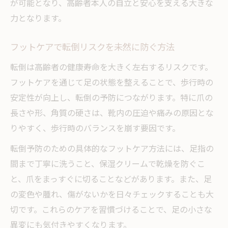
が可能となり、高齢者本人の自立と安心を支える大きな
足のトラブル別フットケアの選び方と対策
力となります。
フットケアと歩行安定性向上の関係を解説
フットケアで転倒リスクを未然に防ぐ方法
高齢者フットケア研修で学ぶ転倒予防知識
転倒は高齢者の健康寿命を大きく左右するリスクです。
フットケアを学ぶなら見逃せない重要ポイント
フットケアを通じて足の状態を整えることで、歩行時の
フットケア資格取得前に知るべき基礎知識
安定性が向上し、転倒の予防につながります。特に爪の
高齢者フットケア研修で学べる内容とは
長さや形、角質の硬さは、靴内の圧迫や痛みの原因とな
フットケア巻き爪対策の学習ポイントを解
りやすく、歩行時のバランスを崩す要因です。
説
転倒予防のための具体的なフットケア方法には、足指の
フットケアの仕事内容とそのやりがいを知
間まで丁寧に洗うこと、保湿クリームで乾燥を防ぐこ
る
と、爪をまっすぐに切ることなどがあります。また、足
看護や介護で使えるフットケア知識の習得
の変色や腫れ、傷がないかを日々チェックすることも大
法
切です。これらのケアを習慣づけることで、足の小さな
高齢者フットケアの必要性と効果を解説
異変にも気付きやすくなります。