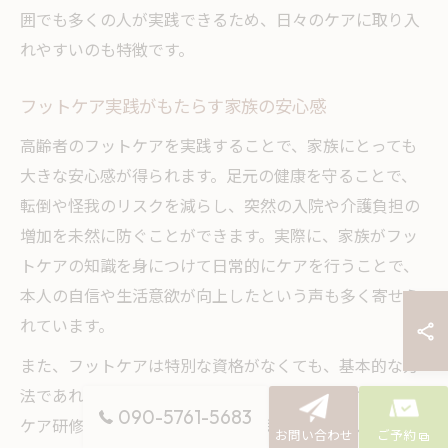
囲でも多くの人が実践できるため、日々のケアに取り入
れやすいのも特徴です。
フットケア実践がもたらす家族の安心感
高齢者のフットケアを実践することで、家族にとっても
大きな安心感が得られます。足元の健康を守ることで、
転倒や怪我のリスクを減らし、突然の入院や介護負担の
増加を未然に防ぐことができます。実際に、家族がフッ
トケアの知識を身につけて日常的にケアを行うことで、
本人の自信や生活意欲が向上したという声も多く寄せら
れています。
また、フットケアは特別な資格がなくても、基本的な方
法であれば家族でも実践可能です。必要に応じてフット
090-5761-5683
ケア研修や専門職のアドバイスを受けることで、より安
お問い合わせ
ご予約