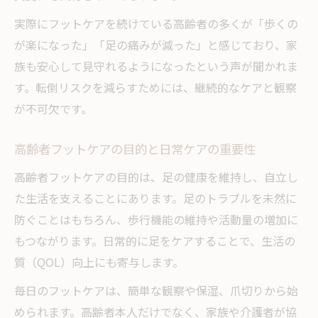
高齢者フットケアの社会的な必要性につい
実際にフットケアを続けている高齢者の多くが「歩くの
て
が楽になった」「足の痛みが減った」と感じており、家
フットケアによる健康寿命延伸の効果を紹
族も安心して見守れるようになったという声が聞かれま
介
す。転倒リスクを減らすためには、継続的なケアと観察
高齢者フットケアで生活の質を向上させる
が不可欠です。
秘訣
看護現場で注目されるフットケアの効果と
高齢者フットケアの目的と日常ケアの重要性
は
高齢者フットケアの目的は、足の健康を維持し、自立し
フットケア実践がもたらす家族の安心感
た生活を支えることにあります。足のトラブルを未然に
資格取得で広がるフットケアの世界とは
防ぐことはもちろん、歩行機能の維持や活動量の増加に
もつながります。日常的に足をケアすることで、生活の
フットケア資格取得で広がる活躍の場を紹
質（QOL）向上にも寄与します。
介
高齢者フットケア資格がもたらすキャリア
毎日のフットケアは、簡単な観察や保湿、爪切りから始
の可能性
められます。高齢者本人だけでなく、家族や介護者が協