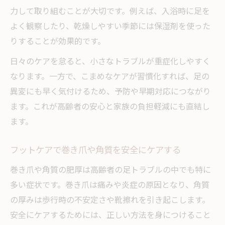
看護や介護分野で求められるフットケア資
力して取り組むことが大切です。例えば、入浴時に足を
格とは
よく観察したり、乾燥しやすい季節には保湿剤を使った
りすることが効果的です。
フットケア資格取得のメリットと実践例を
解説
日々のケアを怠ると、小さなトラブルが重症化しやすく
巻き爪ケア資格で安心安全なフットケアを
なります。一方で、こまめなケアが習慣化すれば、足の
提供
異変にも早く気付けるため、予防や早期対応につながり
ます。これが高齢者の安心と家族の負担軽減にも直結し
ます。
フットケアで巻き爪や角質を安全にケアする
巻き爪や角質の肥厚は高齢者の足トラブルの中でも特に
多い症状です。巻き爪は痛みや炎症の原因となり、角質
の厚みは歩行時の不安定さや靴擦れを引き起こします。
安全にケアするためには、正しい方法を身につけること