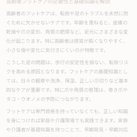
高齢者フットケアの必要性と基礎知識を解説
家族が実践できるフットケアの具体的方法
高齢者のフットケアは、転倒や足のトラブルを未然に防
フットケアで家庭内の安心と安全をサポー
ぐために欠かせないケアです。年齢を重ねると、皮膚の
ト
乾燥や爪の変形、角質の肥厚など、足元にさまざまな変
高齢者フットケア実践時の巻き爪対策ポイ
化が起こります。特に高齢者は感覚が鈍くなりやすく、
ント
小さな傷や変化に気付きにくいのが特徴です。
看護師以外でもできる家庭向けフットケア
こうした足の問題は、歩行の安定性を損ない、転倒リス
術
クを高める原因となります。フットケアの基礎知識とし
足浴やマッサージを取り入れたフットケア
ては、日々の観察や洗浄、保湿、正しい爪切りなど基本
習慣化
的なケアが重要です。特に爪や角質の管理は、巻き爪や
転倒予防に役立つフットケアの知識まとめ
タコ・ウオノメの予防につながります。
フットケアで高齢者の転倒リスクを下げる
フットケアは専門資格を持っていなくても、正しい知識
方法
を身につければ家庭や介護現場でも実践できます。家族
転倒予防に有効なフットケアの実践ポイン
や介護者が基礎知識を持つことで、早期発見・早期対応
ト