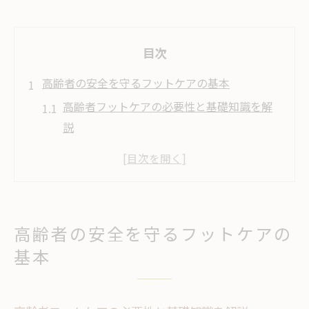
目次
高齢者の安全を守るフットケアの基本
高齢者フットケアの必要性と基礎知識を解
説
フットケアで転倒リスクを未然に防ぐ方法
高齢者フットケアの目的と日常ケアの重要
性
フットケアで巻き爪や角質を安全にケアす
高齢者の安全を守るフットケアの
る
基本
看護や介護現場で役立つ基本的なフットケ
ア手順
家族の安心を支えるフットケア実践術