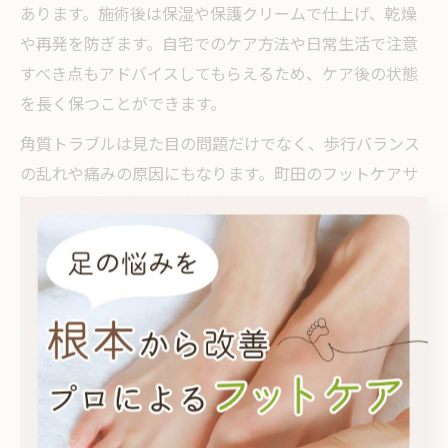
あります。施術後は保湿や保護クリームで仕上げ、乾燥
や再発を防ぎます。自宅でのケア方法や日常生活で注意
すべき点もアドバイスしてもらえるため、ケア後の状態
を長く保つことができます。
角質トラブルは見た目の問題だけでなく、歩行バランス
の乱れや痛みの原因にもなります。町田のフットケアサ
ロンを上手に活用し、定期的なケアを取り入れること
で、健康的な足元を維持できるでしょう。初めての方で
も安心して利用できるサロンが多いので、気軽に相談し
てみてください。
巻き爪・角質の根本改善に必要なケア習慣
巻き爪や角質トラブルの根本改善には、日常生活でのケ
ア習慣が不可欠です。まず、正しい爪の切り方を身につ