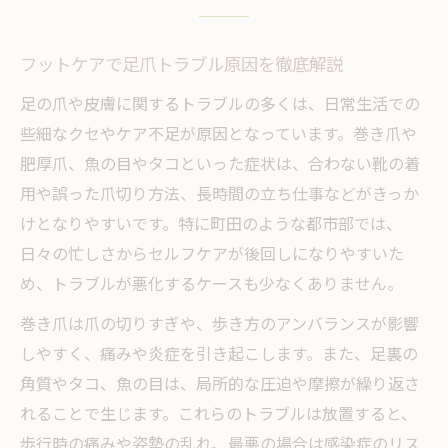
巻き爪対策のための専門的フットケアとは
角質ケアのポイントとサロン活用方法
フットケアで足爪トラブル原因を徹底解説
巻き爪・角質の根本改善に必要なケア習慣
足の爪や皮膚に関するトラブルの多くは、日常生活での
町田のフットケアで得られる安心サポート
些細なクセやケア不足が原因となっています。巻き爪や
健康な足元へ導く専門的フットケアの手順
肥厚爪、魚の目やタコといった症状は、合わない靴の着
専門フットケアで健康な足元を目指す流れ
用や誤った爪切り方法、長時間の立ち仕事などがきっか
町田のフットケア施術工程とポイント解説
けとなりやすいです。特に町田のような都市部では、
足爪ケアに必要な準備と安全な進め方
日々の忙しさからセルフケアが後回しになりやすいた
専門サロンで行う施術手順のこだわり
め、トラブルが悪化するケースも少なくありません。
フットケアの施術後に意識すべきケア方法
巻き爪は爪の切りすぎや、歩き方のアンバランスが影響
魚の目やタコ対策に有効な足爪ケアとは
しやすく、痛みや炎症を引き起こします。また、足裏の
フットケアで魚の目・タコを徹底予防する
角質やタコ、魚の目は、局所的な圧迫や摩擦が繰り返さ
足爪ケアがもたらす魚の目対策のコツ
れることで生じます。これらのトラブルは放置すると、
歩行時の痛みや姿勢の乱れ、最悪の場合は感染症のリス
サロンで受ける魚の目・タコ専用施術とは