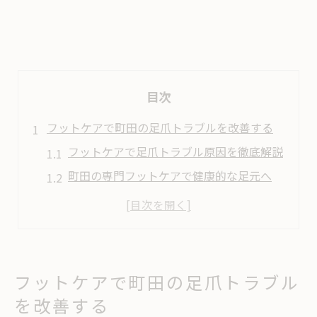
目次
フットケアで町田の足爪トラブルを改善する
フットケアで足爪トラブル原因を徹底解説
町田の専門フットケアで健康的な足元へ
足爪の悩み別フットケア実践ポイント
サロンで受けるフットケアの効果と特徴
フットケア町田で人気の施術内容とは
巻き爪や角質に悩む方必見のケア方法
フットケアで町田の足爪トラブル
フットケアで巻き爪・角質悩みを解消する
を改善する