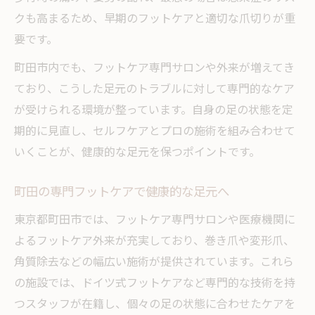
クも高まるため、早期のフットケアと適切な爪切りが重
魚の目・タコ予防に役立つフットケア習慣
要です。
足元トラブル改善に必要なケアポイント
町田市内でも、フットケア専門サロンや外来が増えてき
東京都町田市のフットケア施術で快適な毎日を
ており、こうした足元のトラブルに対して専門的なケア
町田のフットケア施術で日常の悩みを解消
が受けられる環境が整っています。自身の足の状態を定
専門フットケアで得られる快適な足元生活
期的に見直し、セルフケアとプロの施術を組み合わせて
足爪ケアの専門施術が与える生活の変化
いくことが、健康的な足元を保つポイントです。
サロン利用で実感できるフットケアの効果
継続的なフットケアがもたらす安心感
町田の専門フットケアで健康的な足元へ
ドイツ式技術を活かした爪切りと足ケア実践法
東京都町田市では、フットケア専門サロンや医療機関に
ドイツ式フットケアの魅力と技術解説
よるフットケア外来が充実しており、巻き爪や変形爪、
角質除去などの幅広い施術が提供されています。これら
爪切りを含むドイツ式足ケアの流れ
の施設では、ドイツ式フットケアなど専門的な技術を持
専門技術で足元を守るフットケア実践法
つスタッフが在籍し、個々の足の状態に合わせたケアを
サロンで体験できる本格ドイツ式ケア