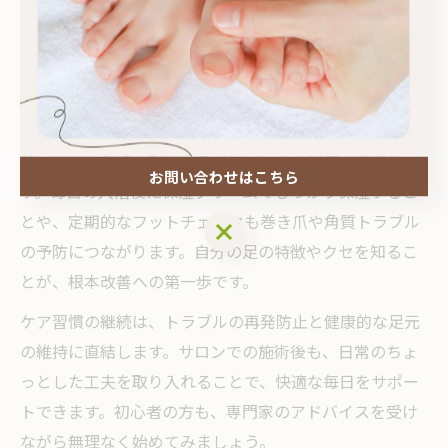
けることが大切で、深爪や角を丸く切りすぎると巻き爪
の原因になります。町田のフットケアサロンでは、施術
だけでなく正しいホームケア方法の指導も行っていま
す。
さらに、足に合った靴を選び、長時間の立ち仕事や歩行
時には足の負担を軽減するインソールの利用も効果的で
お問い合わせはこちら
す。毎日の入浴後に保湿クリームでしっかり保湿するこ
とや、定期的なフットチェックも巻き爪や角質トラブル
お問い合わせはこちら
の予防につながります。自分の足の特徴やクセを知るこ
とが、根本改善への第一歩です。
ケア習慣の継続は、トラブルの再発防止と健康的な足元
の維持に直結します。サロンでの施術後も、日常のちょ
っとした工夫を取り入れることで、快適な毎日をサポー
トできます。初心者の方も、専門家のアドバイスを受け
ながら無理なく始めてみましょう。