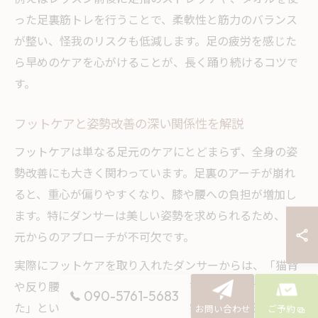
った足裏筋トレを行うことで、柔軟性と筋力のバランス
が整い、怪我のリスクも低減します。足の疲労を感じた
ら早めのケアを心がけることが、長く踊り続けるコツで
す。
フットケアと姿勢改善の深い関係性を解説
フットケアは単なる足元のケアにとどまらず、全身の姿
勢改善にも大きく関わっています。足裏のアーチが崩れ
ると、重心が偏りやすくなり、膝や腰への負担が増加し
ます。特にダンサーは美しい姿勢を求められるため、足
元からのアプローチが不可欠です。
実際にフットケアを取り入れたダンサーからは、「猫背
や反り腰が改善された」「ターンアウトがしやすくなっ
090-5761-5683
た」といった体感の声も。青葉区や茅ヶ崎市周辺で提供
お問い合わせ
ご予約