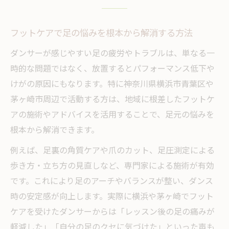
ダンサー視点で考える理想のフットケアとは
フットケアがダンスパフォーマンスに与え
フットケアで足の悩みを根本から解消する方法
る影響
ダンサーが感じやすい足の疲労やトラブルは、単なる一
ダンサーに適したフットケアの選び方と注
時的な問題ではなく、放置するとパフォーマンス低下や
意点
けがの原因にもなります。特に神奈川県横浜市青葉区や
フットケアで美しい足先を維持するポイン
茅ヶ崎市周辺で活動する方は、地域に根差したフットケ
ト
アの施術やアドバイスを活用することで、足元の悩みを
ジャンル別フットケアの違いと最適な方法
根本から解消できます。
フットケアを継続するための習慣化テクニ
例えば、足裏の角質ケアや爪のカット、足圧測定による
ック
歩き方・立ち方の見直しなど、専門家による施術が有効
青葉区・茅ヶ崎市周辺で叶える美しい足のケア
です。これにより足のアーチやバランスが整い、ダンス
時の安定感が向上します。実際に横浜や茅ヶ崎でフット
フットケアで自分に合うケア方法を見つけ
ケアを受けたダンサーからは「レッスン後の足の痛みが
るコツ
軽減した」「自分の足のクセに気づけた」といった声も
地元で話題のフットケア最新トレンドを紹