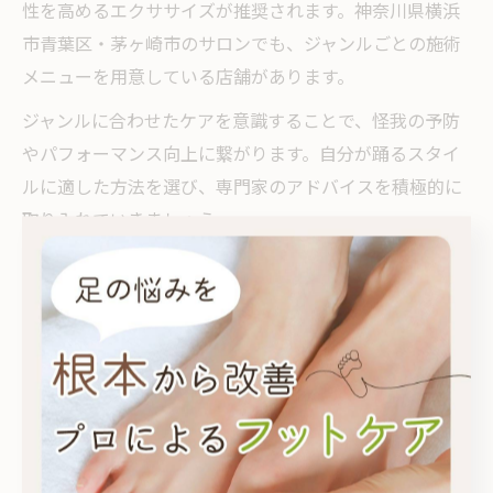
性を高めるエクササイズが推奨されます。神奈川県横浜
市青葉区・茅ヶ崎市のサロンでも、ジャンルごとの施術
メニューを用意している店舗があります。
ジャンルに合わせたケアを意識することで、怪我の予防
やパフォーマンス向上に繋がります。自分が踊るスタイ
ルに適した方法を選び、専門家のアドバイスを積極的に
取り入れていきましょう。
フットケアを継続するための習慣化テクニック
フットケアは一度きりではなく、継続することが美しい
足元と高いパフォーマンスを保つコツです。忙しいダン
サーでも無理なく続けられるよう、日常生活に取り入れ
やすい習慣化テクニックを知ることが大切です。
例えば、レッスン後のストレッチタイムに足指マッサー