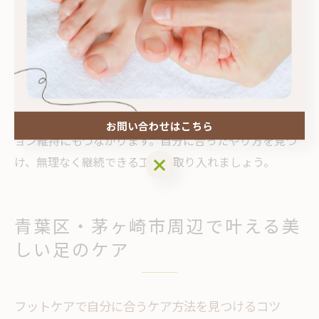
ジをセットにする、週に一度はお風呂上がりに角質ケア
と保湿を行うなど、ルーティン化することで自然と続け
やすくなります。スマートフォンのリマインダー機能を
活用するのも効果的です。
また、神奈川県横浜市青葉区や茅ヶ崎市のフットケアサ
ロンで定期的にプロの施術を受けることで、モチベーシ
お問い合わせはこちら
ョン維持にもつながります。自分に合ったやり方を見つ
け、無理なく継続できる工夫を取り入れましょう。
お問い合わせはこちら
青葉区・茅ヶ崎市周辺で叶える美
しい足のケア
フットケアで自分に合うケア方法を見つけるコツ