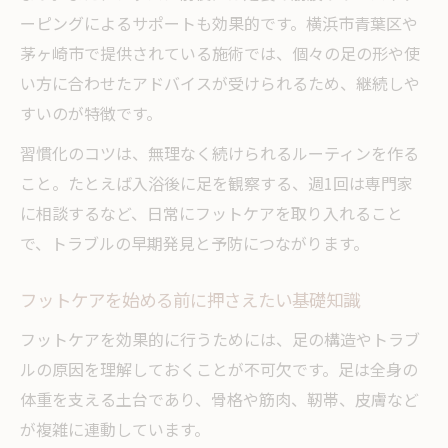
フットケアを通じたパフォーマンス向上の秘訣
ーピングによるサポートも効果的です。横浜市青葉区や
フットケアで踊りやすい足づくりのポイン
茅ヶ崎市で提供されている施術では、個々の足の形や使
ト
い方に合わせたアドバイスが受けられるため、継続しや
パフォーマンス向上につながるフットケア
すいのが特徴です。
習慣
習慣化のコツは、無理なく続けられるルーティンを作る
フットケアと姿勢改善の深い関係性を解説
こと。たとえば入浴後に足を観察する、週1回は専門家
フットケアを活かしたトレーニング例紹介
に相談するなど、日常にフットケアを取り入れること
足元から全身を整えるフットケアの秘訣
で、トラブルの早期発見と予防につながります。
日常に役立つフットケアで姿勢と美脚を目指す
フットケアを始める前に押さえたい基礎知識
フットケアで日常生活を快適に過ごす方法
フットケアを効果的に行うためには、足の構造やトラブ
美脚を目指す女性におすすめのフットケア
ルの原因を理解しておくことが不可欠です。足は全身の
術
体重を支える土台であり、骨格や筋肉、靭帯、皮膚など
フットケアで正しい歩き方を身につけるコ
が複雑に連動しています。
ツ