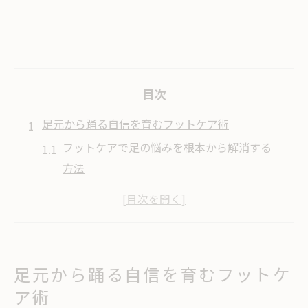
目次
足元から踊る自信を育むフットケア術
フットケアで足の悩みを根本から解消する
方法
ダンサーに必須なフットケア習慣の作り方
フットケアを始める前に押さえたい基礎知
識
足元の安定感を高めるフットケアの工夫
足元から踊る自信を育むフットケ
日常生活に活かすフットケアのコツと注意
ア術
点