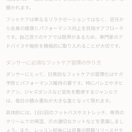
聞かれます。
介
青葉区周辺のフットケア情報館の活用術
フットケアは単なるリラクゼーションではなく、足元か
ら全身の健康とパフォーマンス向上を目指すアプローチ
フットケアで叶える美脚と姿勢の整え方
です。自己流でのケアでは限界があるため、専門家のア
地域で人気のフットケア体験レポート
ドバイスや施術を積極的に取り入れることが大切です。
フットケアに悩む方へ体験談と専門的アドバイ
ス
ダンサーに必須なフットケア習慣の作り方
フットケアで足トラブルを克服した体験談
ダンサーにとって、日常的なフットケアの習慣化はケガ
専門家が教えるフットケアの正しい方法
予防とパフォーマンス維持の要です。特にバレエやタヒ
日常で実践できるフットケアの失敗と成功
チアン、ジャズダンスなど足先を酷使するジャンルで
例
は、毎日の積み重ねが大きな差となって現れます。
フットケアで悩みを解決した実際のエピソ
具体的には、1日1回のフットバスやストレッチ、専用の
ード
クリームでの保湿、爪の適切なカットなどを意識しまし
専門施術とセルフフットケアの使い分け方
ょう。また、レッスン前後には足裏の筋膜リリースやテ