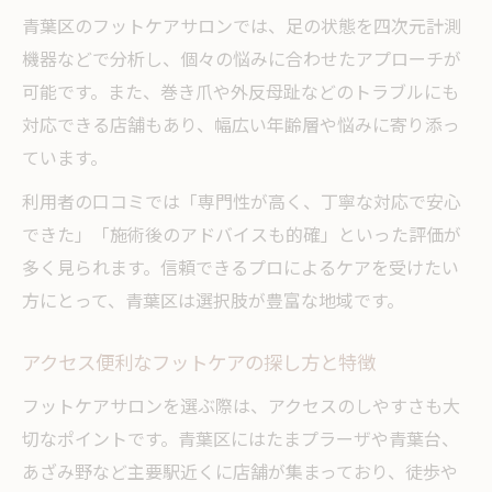
ント
青葉区のフットケアサロンでは、足の状態を四次元計測
機器などで分析し、個々の悩みに合わせたアプローチが
フットケアで根本から改善するお悩み解決
可能です。また、巻き爪や外反母趾などのトラブルにも
法
対応できる店舗もあり、幅広い年齢層や悩みに寄り添っ
専門家による魚の目・タコケアの実際を紹
ています。
介
セルフケアとサロンケアの違いを知る重要
利用者の口コミでは「専門性が高く、丁寧な対応で安心
性
できた」「施術後のアドバイスも的確」といった評価が
多く見られます。信頼できるプロによるケアを受けたい
足の健康と美容を叶える青葉区のケア事情
方にとって、青葉区は選択肢が豊富な地域です。
健康と美を両立するフットケアの新常識
青葉区で進化するフットケア最新事情紹介
アクセス便利なフットケアの探し方と特徴
美容重視派も満足のフットケアサービス
フットケアサロンを選ぶ際は、アクセスのしやすさも大
フットケアで実現する足トラブル予防法
切なポイントです。青葉区にはたまプラーザや青葉台、
健康維持を支える青葉区のフットケア流儀
あざみ野など主要駅近くに店舗が集まっており、徒歩や