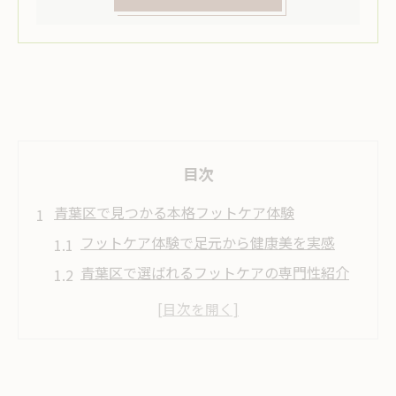
目次
青葉区で見つかる本格フットケア体験
フットケア体験で足元から健康美を実感
青葉区で選ばれるフットケアの専門性紹介
アクセス便利なフットケアの探し方と特徴
口コミで広がるフットケアサロンの魅力
初めてでも安心できる青葉区のフットケア
足裏角質除去を求める方へ青葉区の選び方