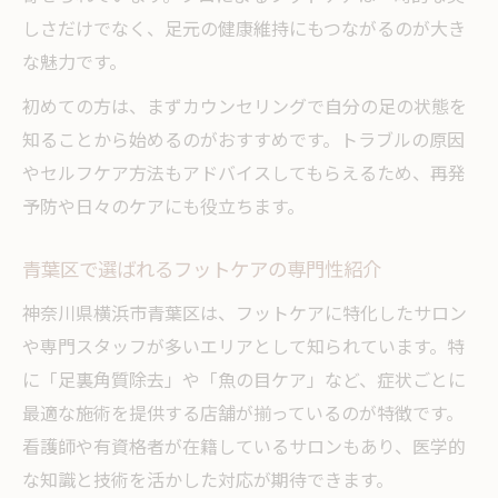
たまプラーザ周辺で快適なフットケア探し
しさだけでなく、足元の健康維持にもつながるのが大き
たまプラーザで通いやすいフットケアサロ
な魅力です。
ン
初めての方は、まずカウンセリングで自分の足の状態を
ショッピングついでのフットケアの魅力体
知ることから始めるのがおすすめです。トラブルの原因
験
やセルフケア方法もアドバイスしてもらえるため、再発
予約がスムーズなフットケアの選び方の秘
予防や日々のケアにも役立ちます。
訣
駅近でアクセス良好なフットケアサロン特
青葉区で選ばれるフットケアの専門性紹介
集
神奈川県横浜市青葉区は、フットケアに特化したサロン
たまプラーザ周辺の人気フットケア傾向解
や専門スタッフが多いエリアとして知られています。特
説
に「足裏角質除去」や「魚の目ケア」など、症状ごとに
魚の目やタコのお悩みに青葉区で安心解決
最適な施術を提供する店舗が揃っているのが特徴です。
看護師や有資格者が在籍しているサロンもあり、医学的
魚の目やタコに効くフットケア技術の現在
な知識と技術を活かした対応が期待できます。
青葉区で相談できる魚の目・タコケアポイ