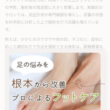
の予防、施術後の満足度に大きく影響します。青葉区の
サロンでは、足圧計測や専門機器を導入し、足裏の状態
を科学的に分析した上で施術を行う店舗も増えていま
す。
例えば、かかとのガサガサや魚の目、タコなど、症状に
応じて適切なケア方法を選択できる技術は、経験豊富な
スタッフならではです。施術後には歩きやすさの変化や
足の軽さを実感できるケースが多く、リピーターも多い
傾向にあります。
また、施術時の痛みや肌へのダメージを最小限に抑える
工夫や、アフターケアの指導も高評価のポイントです。
こうした技術の高さや丁寧な対応が、サロン選びの決め
手となるでしょう。