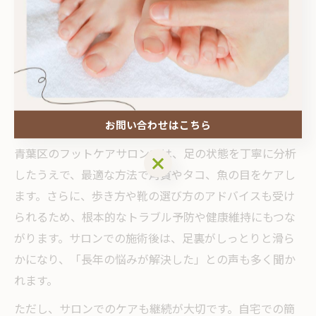
自宅ケアと比較したサロンのフットケア効果
自宅での角質ケアは手軽に始められますが、サロンで受
けるプロのフットケアとは仕上がりや持続力に大きな差
があります。自己流のケアでは取りきれない頑固な角質
や、見落としがちな足爪や魚の目など、専門的な施術で
しか解消できない悩みも多いのが実情です。
お問い合わせはこちら
青葉区のフットケアサロンでは、足の状態を丁寧に分析
お問い合わせはこちら
したうえで、最適な方法で角質やタコ、魚の目をケアし
ます。さらに、歩き方や靴の選び方のアドバイスも受け
られるため、根本的なトラブル予防や健康維持にもつな
がります。サロンでの施術後は、足裏がしっとりと滑ら
かになり、「長年の悩みが解決した」との声も多く聞か
れます。
ただし、サロンでのケアも継続が大切です。自宅での簡