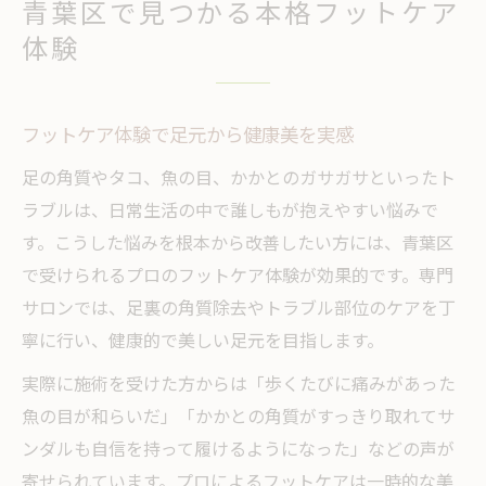
青葉区で見つかる本格フットケア
青葉区で叶う足裏角質除去とフットケアの
体験
違い
足裏の角質ケア選びで重視すべきポイント
フットケア体験で足元から健康美を実感
口コミに注目する足裏角質除去の選び方
フットケア技術で差がつく角質ケア体験
足の角質やタコ、魚の目、かかとのガサガサといったト
ラブルは、日常生活の中で誰しもが抱えやすい悩みで
自宅ケアと比較したサロンのフットケア効
す。こうした悩みを根本から改善したい方には、青葉区
果
で受けられるプロのフットケア体験が効果的です。専門
プロに任せるならフットケアの注目ポイント
サロンでは、足裏の角質除去やトラブル部位のケアを丁
プロによるフットケア技術の信頼性を解説
寧に行い、健康的で美しい足元を目指します。
フットケア資格者が行う施術の安心感とは
実際に施術を受けた方からは「歩くたびに痛みがあった
個別対応が魅力のプロフットケアの特徴
魚の目が和らいだ」「かかとの角質がすっきり取れてサ
プロがすすめるフットケアサロンの選び方
ンダルも自信を持って履けるようになった」などの声が
衛生管理徹底のフットケアで安全な施術を
寄せられています。プロによるフットケアは一時的な美