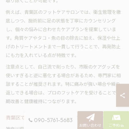
取り除くことが可能です。
例えば、青葉区のフットケアサロンでは、衛生管理を徹
底しつつ、施術前に足の状態を丁寧にカウンセリング
し、個々の悩みに合わせたケアプランを提案していま
す。角質ケアやタコ・魚の目の除去に加え、保湿や仕上
げのトリートメントまで一貫して行うことで、再発防止
にも力を入れている点が特徴です。
注意点として、自己流で削ったり、市販のケアグッズを
使いすぎると逆に悪化する場合があるため、専門家に相
談することが推奨されます。特に痛みが強い場合や繰り
返しできる場合は、プロのフットケアを受けることで早
期改善と健康維持につながります。
青葉区で相談できる魚の目・タコケアポイント
090-5761-5683
お問い合わせ
ご予約
神奈川県横浜市青葉区には、魚の目やタコに特化したフ