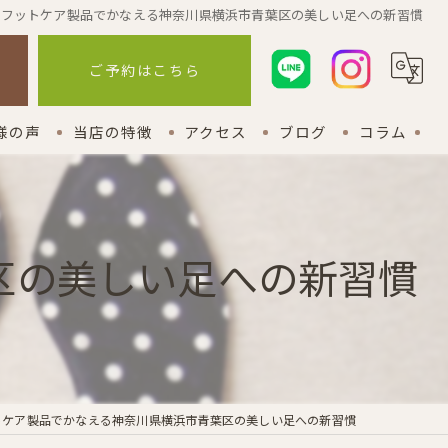
フットケア製品でかなえる神奈川県横浜市青葉区の美しい足への新習慣
ら
ご予約はこちら
様の声
当店の特徴
アクセス
ブログ
コラム
外反母趾
漫画特集
巻き爪
区の美しい足への新習慣
インソール
関節痛
アフターフォロー
トケア製品でかなえる神奈川県横浜市青葉区の美しい足への新習慣