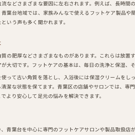
血流などさまざまな要因に左右されます。例えば、長時間
フットケア製品で叶える簡単ホームケア
。青葉台地域では、家族みんなで使えるフットケア製品や
美しい足元のためのフットケア習慣術
たという声も多く聞かれます。
青葉区で人気の自宅フットケア実践法
毎日取り入れたいフットケアのコツ
本
かかとのガサガサに悩むなら今すべき対策
角質の肥厚などさまざまなものがあります。これらは放置
ガサガサかかと対策に最適なフットケア法
アが大切です。フットケアの基本は、毎日の洗浄と保湿、
フットケア製品でかかとをなめらかに保つ
を使って古い角質を落とし、入浴後には保湿クリームをし
青葉区女性に広がるかかとケアの新常識
も清潔な状態を保てます。青葉区の店舗やサロンでは、専
自宅フットケアでつるつるかかとを実現
とでより安心して足元の悩みを解決できます。
フットケアの習慣化でかかと悩みを解消
フットケア製品選びで差がつく健康美
り
健康美を支えるフットケア製品の選び方
り、青葉台を中心に専門のフットケアサロンや製品取扱店
フットケアで憧れの美しい足元へ近づく