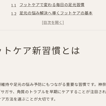
フットケアで変わる毎日の足元習慣
足元の悩み解決へ導くフットケアの基本
青葉区で広がるフットケア意識の高まり
健康と美しさを両立するフットケアの魅力
フットケア製品が叶える新しい足元ケア
青葉区で話題のフットケア製品を徹底解説
ットケア新習慣とは
最新フットケア製品の選び方と効果
青葉区で見つかる人気のフットケアグッズ
フットケア製品でかなえる足の美と健康
口コミから読み解くフットケア製品の実力
康維持や足元の悩み予防にもつながる重要な習慣です。神
自宅で使えるフットケア製品の特徴まとめ
ガサガサ、角質のトラブルを早期にケアすることが注目さ
自宅で簡単！美しい足へ導くケア法
ケア方法を選ぶことが大切です。
自宅で続けるフットケアの基本ステップ