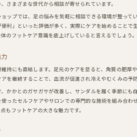
り、さまざまな世代から相談が寄せられています。
青葉区で注目のフットケア製品比較ガイド
ショップでは、足の悩みを気軽に相談できる環境が整って
自分に合うフットケア製品の見極めポイント
が便利」といった評価が多く、実際にケアを始めることで
日常使いに最適なフットケア製品の特徴
全体のフットケア意識を底上げしていると言えるでしょう
巻き爪や角質トラブルを防ぐ習慣づくり
巻き爪予防に役立つフットケア習慣
魅力
角質トラブル対策のフットケアポイント
康維持にも直結します。足元のケアを怠ると、角質の肥厚
フットケア製品で健康的な爪と足を守る
ケアを継続することで、血流が促進され冷えやむくみの予
お問い合わせはこちら
お問い合わせはこちら
日常生活で続けるフットケアのコツ
で、かかとのガサガサが改善し、サンダルを履く季節にも
青葉区女性におすすめのトラブル予防法
を使ったセルフケアやサロンでの専門的な施術を組み合わ
る点もフットケアの大きな魅力です。
ア