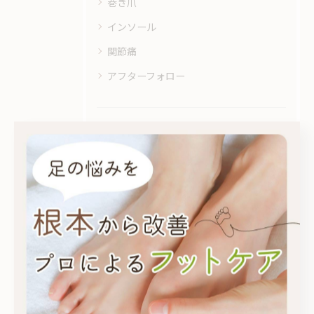
巻き爪
インソール
関節痛
アフターフォロー
最近の投稿
Recent
Posts
2026/08/03
Highsoilフットケア1周年記念割引
2026/08/02
桜木町ビューティフェス 初出店！