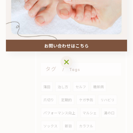
2026/07/30
フットケアイベントで健康を見直そう
お問い合わせはこちら
お問い合わせはこちら
タグ
Tags
蒲田
治し方
セルフ
糖尿病
爪切り
定期的
ケガ予防
リハビリ
パフォーマンス向上
マルシェ
溝の口
ソックス
新羽
カラフル